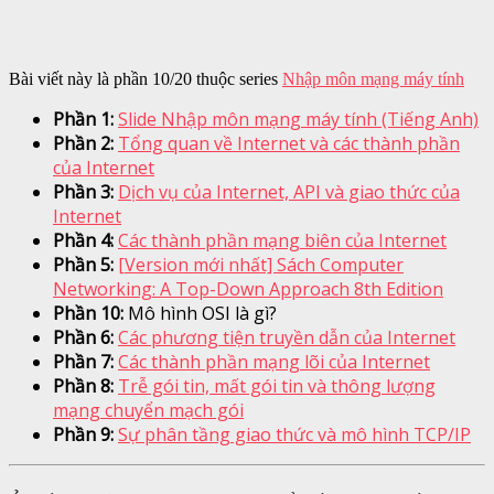
Bài viết này là phần 10/20 thuộc series
Nhập môn mạng máy tính
Phần 1:
Slide Nhập môn mạng máy tính (Tiếng Anh)
Phần 2:
Tổng quan về Internet và các thành phần
của Internet
Phần 3:
Dịch vụ của Internet, API và giao thức của
Internet
Phần 4:
Các thành phần mạng biên của Internet
Phần 5:
[Version mới nhất] Sách Computer
Networking: A Top-Down Approach 8th Edition
Phần 10:
Mô hình OSI là gì?
Phần 6:
Các phương tiện truyền dẫn của Internet
Phần 7:
Các thành phần mạng lõi của Internet
Phần 8:
Trễ gói tin, mất gói tin và thông lượng
mạng chuyển mạch gói
Phần 9:
Sự phân tầng giao thức và mô hình TCP/IP