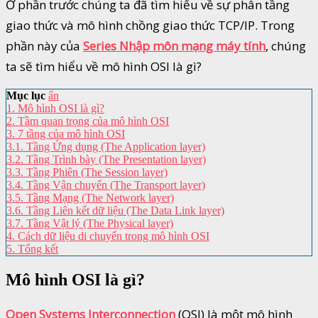
Ở phần trước chúng ta đã tìm hiểu về sự phân tầng
giao thức và mô hình chồng giao thức TCP/IP. Trong
phần này của
Series Nhập môn mạng máy tính
, chúng
ta sẽ tìm hiểu về mô hình OSI là gì?
Mục lục
ẩn
1.
Mô hình OSI là gì?
2.
Tầm quan trọng của mô hình OSI
3.
7 tầng của mô hình OSI
3.1.
Tầng Ứng dụng (The Application layer)
3.2.
Tầng Trình bày (The Presentation layer)
3.3.
Tầng Phiên (The Session layer)
3.4.
Tầng Vận chuyển (The Transport layer)
3.5.
Tầng Mạng (The Network layer)
3.6.
Tầng Liên kết dữ liệu (The Data Link layer)
3.7.
Tầng Vật lý (The Physical layer)
4.
Cách dữ liệu di chuyển trong mô hình OSI
5.
Tổng kết
Mô hình OSI là gì?
Open Systems Interconnection
(OSI) là một mô hình