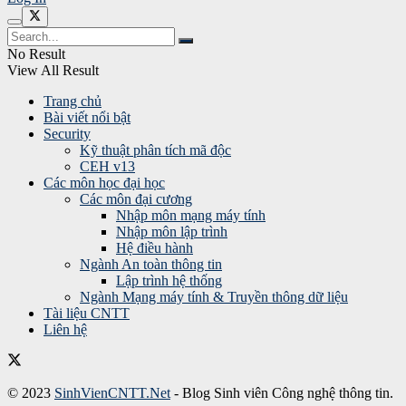
No Result
View All Result
Trang chủ
Bài viết nổi bật
Security
Kỹ thuật phân tích mã độc
CEH v13
Các môn học đại học
Các môn đại cương
Nhập môn mạng máy tính
Nhập môn lập trình
Hệ điều hành
Ngành An toàn thông tin
Lập trình hệ thống
Ngành Mạng máy tính & Truyền thông dữ liệu
Tài liệu CNTT
Liên hệ
© 2023
SinhVienCNTT.Net
- Blog Sinh viên Công nghệ thông tin.