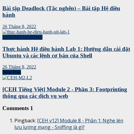
Bài tập Deadlock (Tắc nghẽn) – Bài tập Hệ điều
hành
26 Tháng 8, 2022
Các môn học đại học
Thực hành Hệ điều hành Lab 1: Hướng dẫn cài đặt
Ubuntu và các lệnh cơ bản của Shell
26 Tháng 8, 2022
Next Post
[CEH Tiếng Việt] Module 2 - Phần 3: Footprinting
thông qua các dịch vụ web
Comments
1
Pingback:
[CEH v12] Module 8 - Phần 1: Nghe lén
lưu lượng mạng - Sniffing là gì?