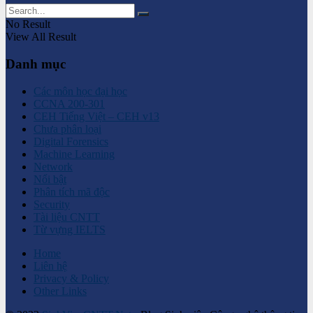
No Result
View All Result
Danh mục
Các môn học đại học
CCNA 200-301
CEH Tiếng Việt – CEH v13
Chưa phân loại
Digital Forensics
Machine Learning
Network
Nổi bật
Phân tích mã độc
Security
Tài liệu CNTT
Từ vựng IELTS
Home
Liên hệ
Privacy & Policy
Other Links