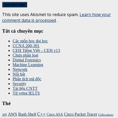
This site uses Akismet to reduce spam.
Learn how your
comment data is processed
.
Tất cả chuyên mục
Các môn học đại học
CCNA 200-301
CEH Tiếng Việt – CEH v13
Chưa phân loại
Digital Forensics
Machine Learning
Network
Nổi bật
Phân tích mã độc
Security
Tài liệu CNTT
Từ vựng IELTS
Thẻ
C++
AWS
Bash Shell
Cisco Packet Tracer
Cisco ASA
API
Collocations