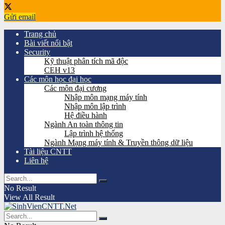
Gửi email
Trang chủ
Bài viết nổi bật
Security
Kỹ thuật phân tích mã độc
CEH v13
Các môn học đại học
Các môn đại cương
Nhập môn mạng máy tính
Nhập môn lập trình
Hệ điều hành
Ngành An toàn thông tin
Lập trình hệ thống
Ngành Mạng máy tính & Truyền thông dữ liệu
Tài liệu CNTT
Liên hệ
No Result
View All Result