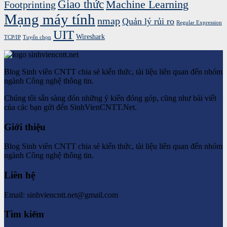
Giao thức
Machine Learning
Footprinting
Mạng máy tính
nmap
Quản lý rủi ro
Regular Expression
UIT
Wireshark
TCP/IP
Tuyển chọn
Blog Sinh viên CNTT chia sẻ kiến thức, tài liệu liên quan đến nhóm
ngành Công nghệ thông tin.
Chúng tôi sẵn sàng đón những ý kiến đóng góp, cũng như bài viết
của các bạn gửi đến SinhVienCNTT.Net.
Giới thiệu
Blog Sinh viên CNTT chia sẻ kiến thức, tài liệu liên quan đến nhóm
ngành Công nghệ thông tin.
Liên hệ
Email: sinhviencntt.net@gmail.com
Tìm kiếm