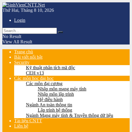
Thứ Hai, Tháng 8 10, 2026
Login
No Result
View All Result
Trang chủ
Bài viết nổi bật
Security
Kỹ thuật phân tích mã độc
CEH v13
Các môn học đại học
Các môn đại cương
Nhập môn mạng máy tính
Nhập môn lập trình
Hệ điều hành
Ngành An toàn thông tin
Lập trình hệ thống
Ngành Mạng máy tính & Truyền thông dữ liệu
Tài liệu CNTT
Liên hệ