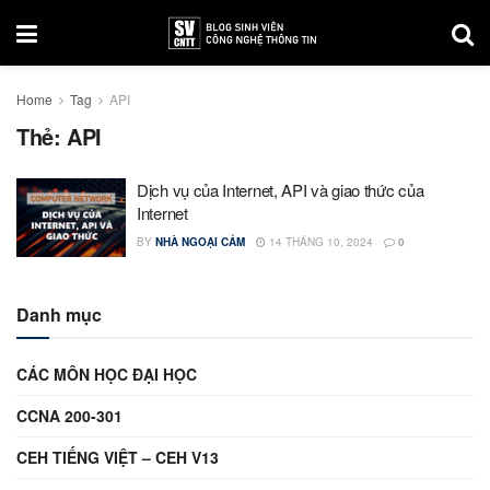
Home
Tag
API
Thẻ:
API
Dịch vụ của Internet, API và giao thức của
Internet
BY
NHÀ NGOẠI CẢM
14 THÁNG 10, 2024
0
Danh mục
CÁC MÔN HỌC ĐẠI HỌC
CCNA 200-301
CEH TIẾNG VIỆT – CEH V13