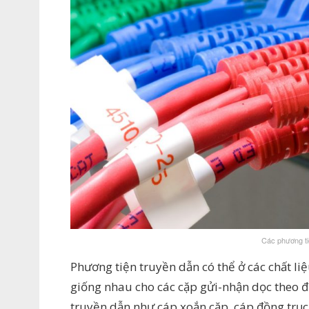
Các phương ti
Phương tiện truyền dẫn có thể ở các chất liệ
giống nhau cho các cặp gửi-nhận dọc theo đư
truyền dẫn như cáp xoắn cặp, cáp đồng trục,