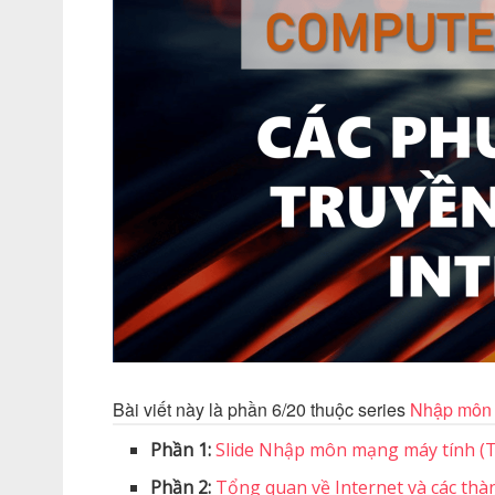
Bài viết này là phần 6/20 thuộc series
Nhập môn 
Phần 1:
Slide Nhập môn mạng máy tính (
Phần 2:
Tổng quan về Internet và các thà