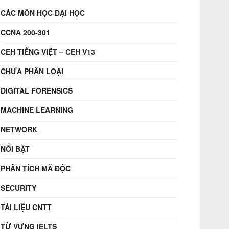
CÁC MÔN HỌC ĐẠI HỌC
CCNA 200-301
CEH TIẾNG VIỆT – CEH V13
CHƯA PHÂN LOẠI
DIGITAL FORENSICS
MACHINE LEARNING
NETWORK
NỔI BẬT
PHÂN TÍCH MÃ ĐỘC
SECURITY
TÀI LIỆU CNTT
TỪ VỰNG IELTS