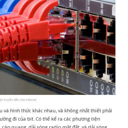
ện truyền dẫn của Internet
u và hình thức khác nhau, và không nhất thiết phải
ờng đi của bit. Có thể kể ra các phương tiện
 cáp quang, dải sóng radio mặt đất, và dải sóng