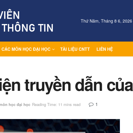
Thứ Năm, Tháng 8 6, 2026
CÁC MÔN HỌC ĐẠI HỌC
TÀI LIỆU CNTT
LIÊN HỆ
ện truyền dẫn của 
1
môn học đại học
Reading Time: 11 mins read