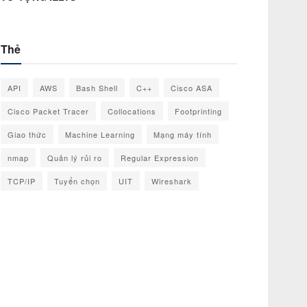
Thẻ
API
AWS
Bash Shell
C++
Cisco ASA
Cisco Packet Tracer
Collocations
Footprinting
Giao thức
Machine Learning
Mạng máy tính
nmap
Quản lý rủi ro
Regular Expression
TCP/IP
Tuyển chọn
UIT
Wireshark