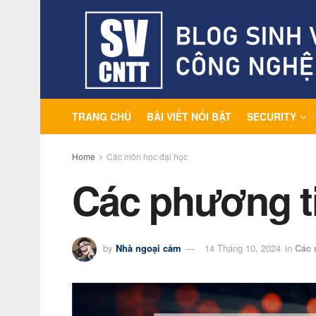
TRANG CHỦ
BÀI VIẾT NỔI BẬT
SECURITY
Home
Các môn học đại học
Các phương ti
by
Nhà ngoại cảm
14 Tháng 10, 2024
in
Các 