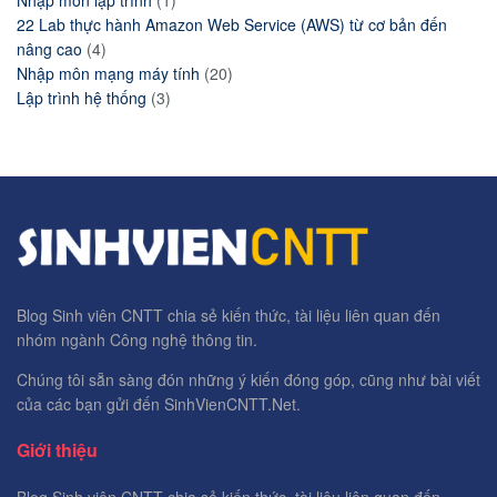
Nhập môn lập trình
(1)
22 Lab thực hành Amazon Web Service (AWS) từ cơ bản đến
nâng cao
(4)
Nhập môn mạng máy tính
(20)
Lập trình hệ thống
(3)
Blog Sinh viên CNTT chia sẻ kiến thức, tài liệu liên quan đến
nhóm ngành Công nghệ thông tin.
Chúng tôi sẵn sàng đón những ý kiến đóng góp, cũng như bài viết
của các bạn gửi đến SinhVienCNTT.Net.
Giới thiệu
Blog Sinh viên CNTT chia sẻ kiến thức, tài liệu liên quan đến