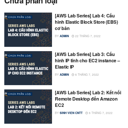
Chưa phân loại
[AWS Lab Series] Lab 4: Cấu
CHƯA PHÂN LOẠI
hình Elastic Block Store (EBS)
cơ bản
BY
ADMIN
22 THÁNG 7, 2022
[AWS Lab Series] Lab 3: Cấu
CHƯA PHÂN LOẠI
hình IP tĩnh cho EC2 instance –
Elastic IP
BY
ADMIN
6 THÁNG 7, 2022
[AWS Lab Series] Lab 2: Kết nối
CHƯA PHÂN LOẠI
Remote Desktop đến Amazon
EC2
BY
SINH VIEN CNTT
6 THÁNG 7, 2022