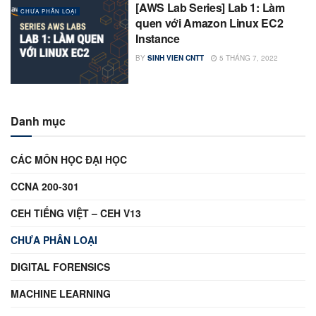
[AWS Lab Series] Lab 1: Làm
CHƯA PHÂN LOẠI
quen với Amazon Linux EC2
Instance
BY
SINH VIEN CNTT
5 THÁNG 7, 2022
Danh mục
CÁC MÔN HỌC ĐẠI HỌC
CCNA 200-301
CEH TIẾNG VIỆT – CEH V13
CHƯA PHÂN LOẠI
DIGITAL FORENSICS
MACHINE LEARNING