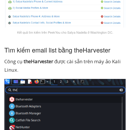
Kết quả tìm kiếm trên PeekYou cho Satya Nadella ở Washington DC.
Tìm kiếm email list bằng theHarvester
Công cụ
theHarvester
được cài sẵn trên máy ảo Kali
Linux.