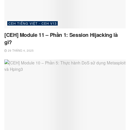
CEH TIẾNG VIỆT - CEH V13
[CEH] Module 11 – Phần 1: Session Hijacking là
gì?
29 THÁNG 4, 2025