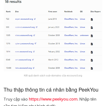
Kết quả danh sách sub-domains của eccouncil.org
Thu thập thông tin cá nhân bằng PeekYou
Truy cập vào
https://www.peekyou.com
. Nhập tên
cần tìm kiếm như hình dưới: