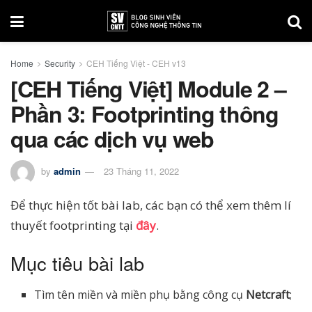
Home
Security
CEH Tiếng Việt - CEH v13
[CEH Tiếng Việt] Module 2 –
Phần 3: Footprinting thông
qua các dịch vụ web
by
admin
23 Tháng 11, 2022
Để thực hiện tốt bài lab, các bạn có thể xem thêm lí
thuyết footprinting tại
đây
.
Mục tiêu bài lab
Tìm tên miền và miền phụ bằng công cụ
Netcraft
;