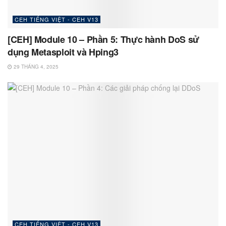
CEH TIẾNG VIỆT - CEH V13
[CEH] Module 10 – Phần 5: Thực hành DoS sử
dụng Metasploit và Hping3
29 THÁNG 4, 2025
CEH TIẾNG VIỆT - CEH V13