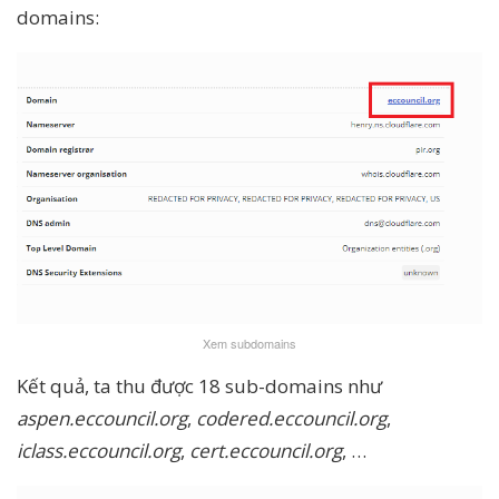
domains:
Xem subdomains
Kết quả, ta thu được 18 sub-domains như
aspen.eccouncil.org
,
codered.eccouncil.org
,
iclass.eccouncil.org
,
cert.eccouncil.org
, …