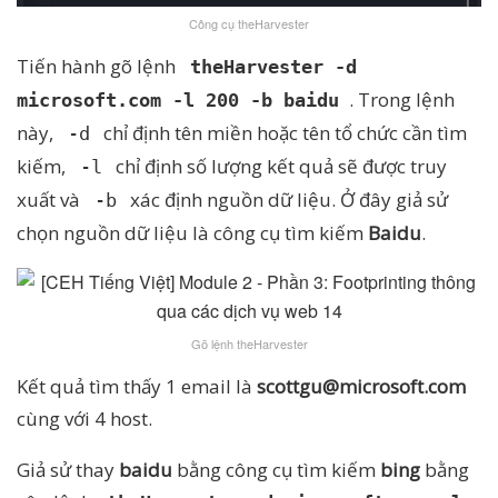
Công cụ theHarvester
Tiến hành gõ lệnh
theHarvester -d
. Trong lệnh
microsoft.com -l 200 -b baidu
này,
chỉ định tên miền hoặc tên tổ chức cần tìm
-d
kiếm,
chỉ định số lượng kết quả sẽ được truy
-l
xuất và
xác định nguồn dữ liệu. Ở đây giả sử
-b
chọn nguồn dữ liệu là công cụ tìm kiếm
Baidu
.
Gõ lệnh theHarvester
Kết quả tìm thấy 1 email là
scottgu@microsoft.com
cùng với 4 host.
Giả sử thay
baidu
bằng công cụ tìm kiếm
bing
bằng