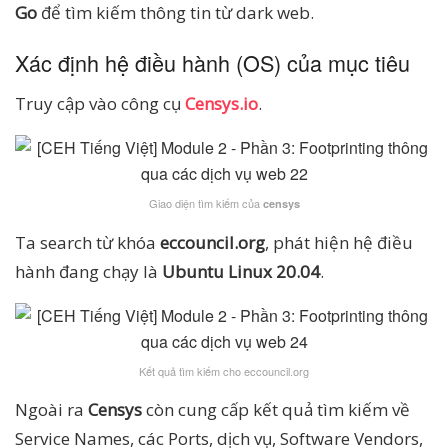
Go
để tìm kiếm thông tin từ dark web.
Xác định hệ điều hành (OS) của mục tiêu
Truy cập vào công cụ
Censys.io
.
Giao diện tìm kiếm của
censys
Ta search từ khóa
eccouncil.org
, phát hiện hệ điều
hành đang chạy là
Ubuntu Linux 20.04
.
Kết quả tìm kiếm cho eccouncil.org
Ngoài ra
Censys
còn cung cấp kết quả tìm kiếm về
Service Names, các Ports, dịch vụ, Software Vendors,