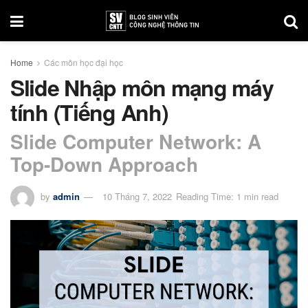
Home
Các môn học đại học
Slide Nhập môn mạng máy
tính (Tiếng Anh)
Slide Computer Network: A
Top-Down Approach
by
admin
10 Tháng 7, 2022
Reading Time: 1 min read