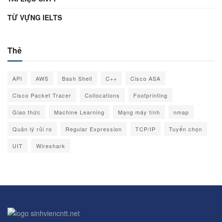
TỪ VỰNG IELTS
Thẻ
API
AWS
Bash Shell
C++
Cisco ASA
Cisco Packet Tracer
Collocations
Footprinting
Giao thức
Machine Learning
Mạng máy tính
nmap
Quản lý rủi ro
Regular Expression
TCP/IP
Tuyển chọn
UIT
Wireshark