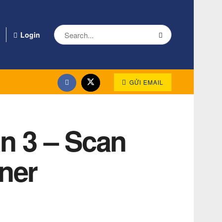
Login
GỬI EMAIL
n 3 – Scan
ner