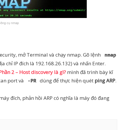
ông cụ nmap
Security, mở Terminal và chạy nmap. Gõ lệnh
nmap
địa chỉ IP đích là 192.168.26.132) và nhấn Enter.
hần 2 – Host discovery là gì?
mình đã trình bày kĩ
can port và
dùng để thực hiện quét
ping ARP
.
-PR
máy đích, phản hồi ARP có nghĩa là máy đó đang