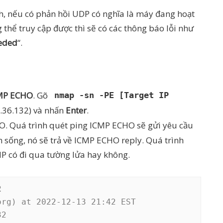
h, nếu có phản hồi UDP có nghĩa là máy đang hoạt
thể truy cập được thì sẽ có các thông báo lỗi như
eded
“.
CMP ECHO
. Gõ
nmap -sn -PE [Target IP
68.36.132) và nhấn
Enter
.
HO. Quá trình quét ping ICMP ECHO sẽ gửi yêu cầu
sống, nó sẽ trả về ICMP ECHO reply. Quá trình
MP có đi qua tường lửa hay không.
2
rg) at 2022-12-13 21:42 EST

2
