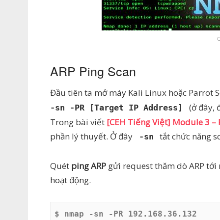
C
ARP Ping Scan
Đầu tiên ta mở máy Kali Linux hoặc Parrot 
(ở đây, 
-sn -PR [Target IP Address]
Trong bài viết
[CEH Tiếng Việt] Module 3 – P
phần lý thuyết. Ở đây
tắt chức năng s
-sn
Quét
ping ARP
gửi request thăm dò ARP tới 
hoạt động.
$ nmap -sn -PR 192.168.36.132  