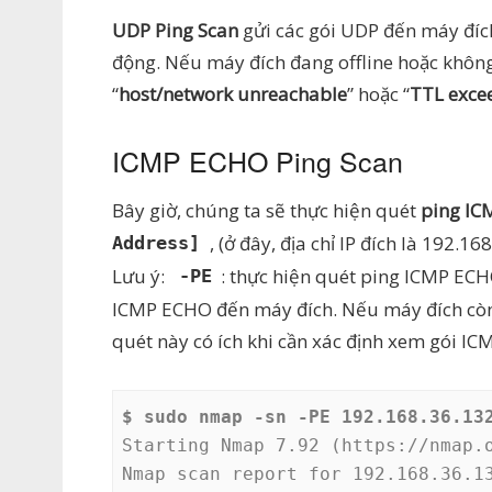
UDP Ping Scan
gửi các gói UDP đến máy đíc
động. Nếu máy đích đang offline hoặc không 
“
host/network unreachable
” hoặc “
TTL exce
ICMP ECHO Ping Scan
Bây giờ, chúng ta sẽ thực hiện quét
ping I
, (ở đây, địa chỉ IP đích là 192.1
Address]
Lưu ý:
: thực hiện quét ping ICMP EC
-PE
ICMP ECHO đến máy đích. Nếu máy đích còn 
quét này có ích khi cần xác định xem gói IC
$ sudo nmap -sn -PE 192.168.36.13
Starting Nmap 7.92 (https://nmap.o
Nmap scan report for 192.168.36.13