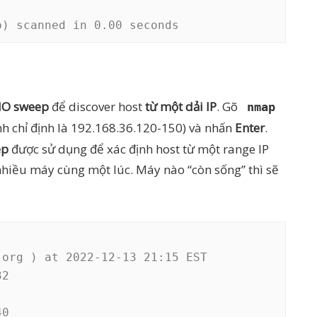
p) scanned in 0.00 seconds
HO sweep
để discover host
từ một dải IP
. Gõ
nmap
nh chỉ định là 192.168.36.120-150) và nhấn
Enter
.
ep
được sử dụng để xác định host từ một range IP
hiều máy cùng một lúc. Máy nào “còn sống” thì sẽ
org ) at 2022-12-13 21:15 EST

2

0
