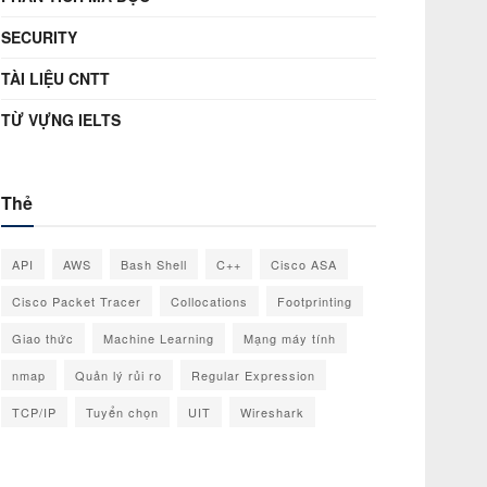
SECURITY
TÀI LIỆU CNTT
TỪ VỰNG IELTS
Thẻ
API
AWS
Bash Shell
C++
Cisco ASA
Cisco Packet Tracer
Collocations
Footprinting
Giao thức
Machine Learning
Mạng máy tính
nmap
Quản lý rủi ro
Regular Expression
TCP/IP
Tuyển chọn
UIT
Wireshark