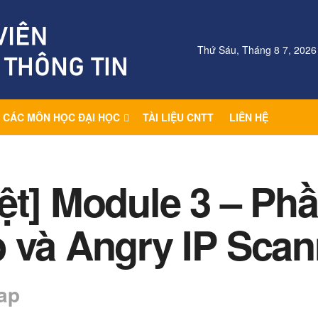
Thứ Sáu, Tháng 8 7, 2026
CÁC MÔN HỌC ĐẠI HỌC
TÀI LIỆU CNTT
LIÊN HỆ
ệt] Module 3 – Phầ
 và Angry IP Scan
ap