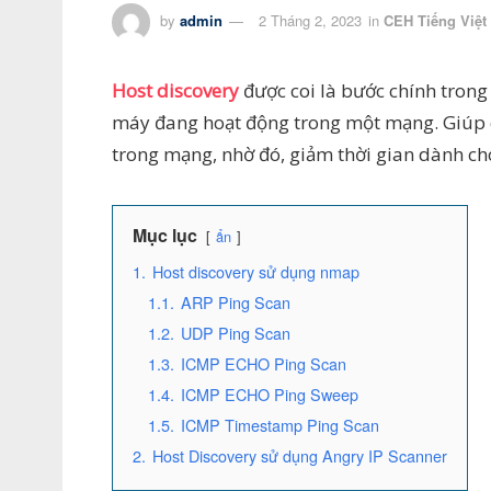
by
admin
2 Tháng 2, 2023
in
CEH Tiếng Việt
Host discovery
được coi là bước chính tron
máy đang hoạt động trong một mạng. Giúp c
trong mạng, nhờ đó, giảm thời gian dành cho
Mục lục
ẩn
1.
Host discovery sử dụng nmap
1.1.
ARP Ping Scan
1.2.
UDP Ping Scan
1.3.
ICMP ECHO Ping Scan
1.4.
ICMP ECHO Ping Sweep
1.5.
ICMP Timestamp Ping Scan
2.
Host Discovery sử dụng Angry IP Scanner