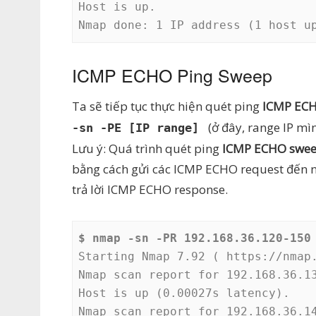
Host is up.

Nmap done: 1 IP address (1 host u
ICMP ECHO Ping Sweep
Ta sẽ tiếp tục thực hiện quét ping
ICMP EC
(ở đây, range IP mì
-sn -PE [IP range]
Lưu ý: Quá trình quét ping
ICMP ECHO swe
bằng cách gửi các ICMP ECHO request đến n
trả lời ICMP ECHO response.
$ nmap -sn -PR 192.168.36.120-150
Starting Nmap 7.92 ( https://nmap.
Nmap scan report for 192.168.36.13
Host is up (0.00027s latency).

Nmap scan report for 192.168.36.14