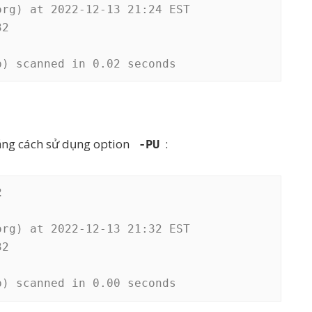
rg) at 2022-12-13 21:24 EST

2

p) scanned in 0.02 seconds
ng cách sử dụng option
:
-PU
2
rg) at 2022-12-13 21:32 EST

2

p) scanned in 0.00 seconds