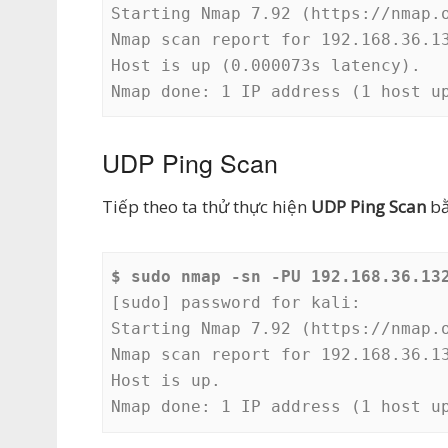
Starting Nmap 7.92 (https://nmap.o
Nmap scan report for 192.168.36.13
Host is up (0.000073s latency).

Nmap done: 1 IP address (1 host u
UDP Ping Scan
Tiếp theo ta thử thực hiện
UDP Ping Scan
bằ
$ sudo nmap -sn -PU 192.168.36.13
[sudo] password for kali: 

Starting Nmap 7.92 (https://nmap.o
Nmap scan report for 192.168.36.13
Host is up.

Nmap done: 1 IP address (1 host u