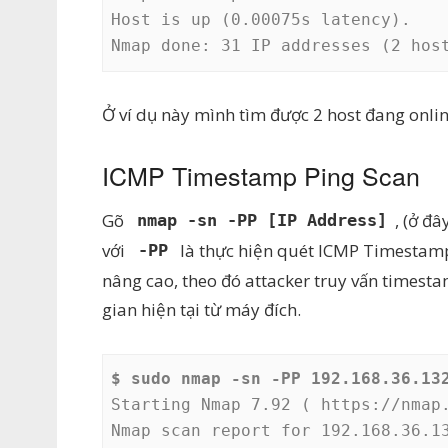
Host is up (0.00075s latency).

Nmap done: 31 IP addresses (2 hos
Ở ví dụ này mình tìm được 2 host đang onli
ICMP Timestamp Ping Scan
Gõ
, (ở đâ
nmap -sn -PP [IP Address]
với
là thực hiện quét ICMP Timestamp
-PP
nâng cao, theo đó attacker truy vấn timesta
gian hiện tại từ máy đích.
$ sudo nmap -sn -PP 192.168.36.13
Starting Nmap 7.92 ( https://nmap.
Nmap scan report for 192.168.36.13