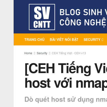
TRANG CHỦ
BÀI VIẾT NỔI BẬT
SECURITY
Home
Security
CEH Tiếng Việt - CEH v13
[CEH Tiếng Vi
host với nmap
Dò quét host sử dụng nm