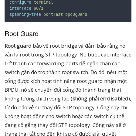
configure
terminal
interface
G0/1
spanning-tree
portfast
bpduguard
Root Guard
Root guard
bảo vệ root bridge và đảm bảo rằng nó
vẫn là root trong STP topology. Nó buộc các interface
trở thành các forwarding ports để ngăn chặn các
switch gần đó trở thành root switch. Do đó, nếu một
cổng được kích hoạt tính năng root guard nhận một
BPDU, nó sẽ chuyển đổi cổng đó thành trạng thái
không tương thích vòng lặp (
không phải errdisabled
),
từ đó bảo vệ sự thay đổi STP topology. Cổng này chỉ
không hoạt động cho switch hoặc các switch cụ thể
đang cố gắng thay đổi STP topology. Cổng này sẽ ở
trạng thái tắt cho đến khi sự cố được giải quyết.