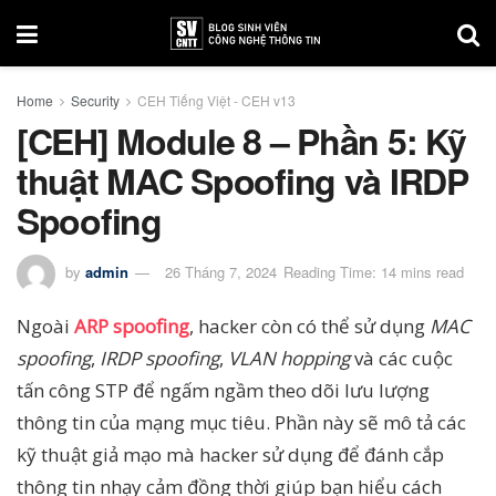
Home
Security
CEH Tiếng Việt - CEH v13
[CEH] Module 8 – Phần 5: Kỹ
thuật MAC Spoofing và IRDP
Spoofing
by
admin
26 Tháng 7, 2024
Reading Time: 14 mins read
Ngoài
ARP spoofing
, hacker còn có thể sử dụng
MAC
spoofing
,
IRDP spoofing
,
VLAN hopping
và các cuộc
tấn công STP để ngấm ngầm theo dõi lưu lượng
thông tin của mạng mục tiêu. Phần này sẽ mô tả các
kỹ thuật giả mạo mà hacker sử dụng để đánh cắp
thông tin nhạy cảm đồng thời giúp bạn hiểu cách