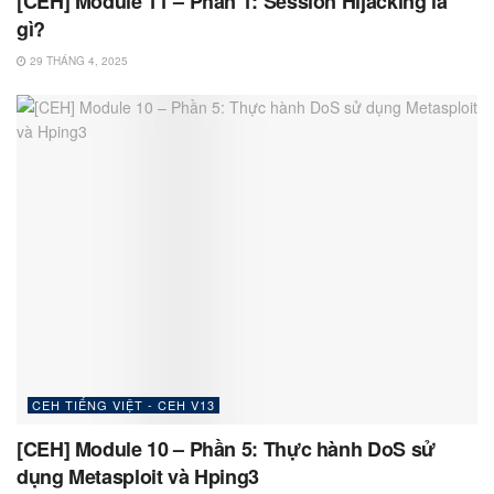
[CEH] Module 11 – Phần 1: Session Hijacking là
gì?
29 THÁNG 4, 2025
CEH TIẾNG VIỆT - CEH V13
[CEH] Module 10 – Phần 5: Thực hành DoS sử
dụng Metasploit và Hping3