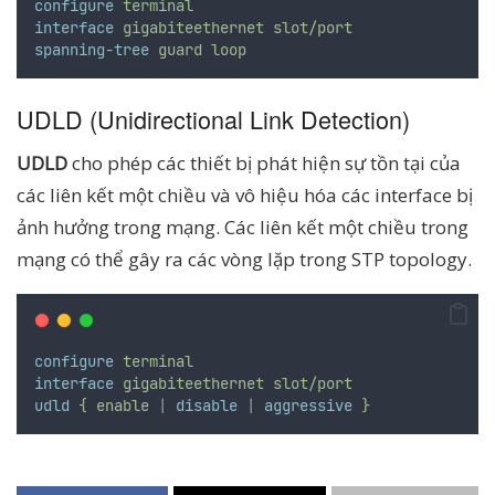
configure
terminal
interface
gigabiteethernet
slot/port
spanning-tree
guard
loop
UDLD (Unidirectional Link Detection)
UDLD
cho phép các thiết bị phát hiện sự tồn tại của
các liên kết một chiều và vô hiệu hóa các interface bị
ảnh hưởng trong mạng. Các liên kết một chiều trong
mạng có thể gây ra các vòng lặp trong STP topology.
configure
terminal
interface
gigabiteethernet
slot/port
udld
{
enable
|
disable
|
aggressive
}