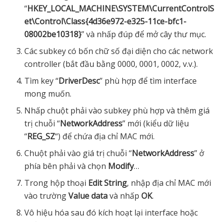
“
HKEY_LOCAL_MACHINE\SYSTEM\CurrentControlS
et\Control\Class{4d36e972-e325-11ce-bfc1-
08002be10318}
” và nhấp đúp để mở cây thư mục.
Các subkey có bốn chữ số đại diện cho các network
controller (bắt đầu bằng 0000, 0001, 0002, v.v.).
Tìm key “
DriverDesc
” phù hợp để tìm interface
mong muốn.
Nhấp chuột phải vào subkey phù hợp và thêm giá
trị chuỗi “
NetworkAddress
” mới (kiểu dữ liệu
“
REG_SZ
“) để chứa địa chỉ MAC mới.
Chuột phải vào giá trị chuỗi “
NetworkAddress
” ở
phía bên phải và chọn
Modify
…
Trong hộp thoại
Edit String
, nhập địa chỉ MAC mới
vào trường
Value data
và nhấp
OK
.
Vô hiệu hóa sau đó kích hoạt lại interface hoặc