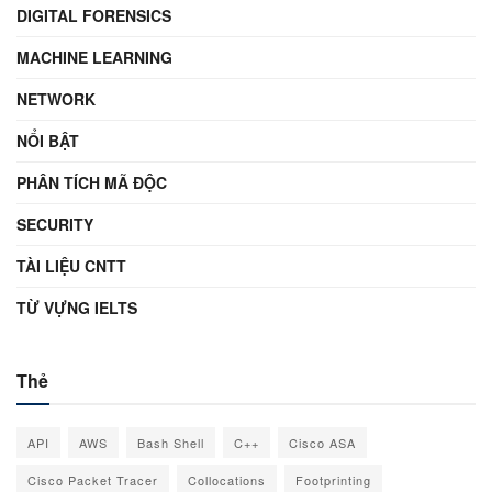
DIGITAL FORENSICS
MACHINE LEARNING
NETWORK
NỔI BẬT
PHÂN TÍCH MÃ ĐỘC
SECURITY
TÀI LIỆU CNTT
TỪ VỰNG IELTS
Thẻ
API
AWS
Bash Shell
C++
Cisco ASA
Cisco Packet Tracer
Collocations
Footprinting