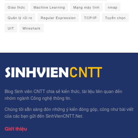
Giao thức
Machine Learning
Mạng máy tính
nmap
Quản lý rủi ro
Regular Expression
TCP/IP
Tuyển chọn
UIT
Wireshark
Blog Sinh viên CNTT chia sẻ kiến thức, tài liệu liên quan đến
nhóm ngành Công nghệ thông tin.
Chúng tôi sẵn sàng đón những ý kiến đóng góp, cũng như bài viết
của các bạn gửi đến SinhVienCNTT.Net.
Giới thiệu