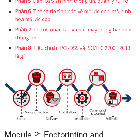
Phần 5
: Đảm bảo an ninh thông tin, quản lý rủi ro
Phần 6
: Thông tin tình báo về mối đe doạ, mô hình
hoá mối đe doạ
Phần 7
: Trí tuệ nhân tạo và học máy trong bảo mật
thông tin
Phần 8
: Tiêu chuẩn PCI-DSS và ISO/IEC 27001:2013
là gì?
Module 2: Footprinting and