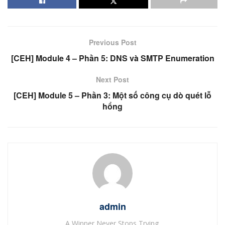
Previous Post
[CEH] Module 4 – Phần 5: DNS và SMTP Enumeration
Next Post
[CEH] Module 5 – Phần 3: Một số công cụ dò quét lỗ
hổng
admin
A Winner Never Stops Trying.