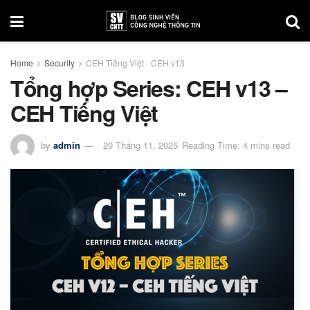
Home
Security
CEH Tiếng Việt - CEH v13
Tổng hợp Series: CEH v13 –
CEH Tiếng Việt
by
admin
20 Tháng 11, 2025
Reading Time: 4 mins read