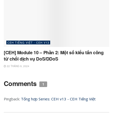
CEH TIẾNG VIỆT - CEH V13
[CEH] Module 10 – Phần 2: Một số kiểu tấn công
từ chối dịch vụ DoS/DDoS
22 THÁNG 9, 2024
Comments
1
Pingback:
Tổng hợp Series: CEH v13 - CEH Tiếng Việt