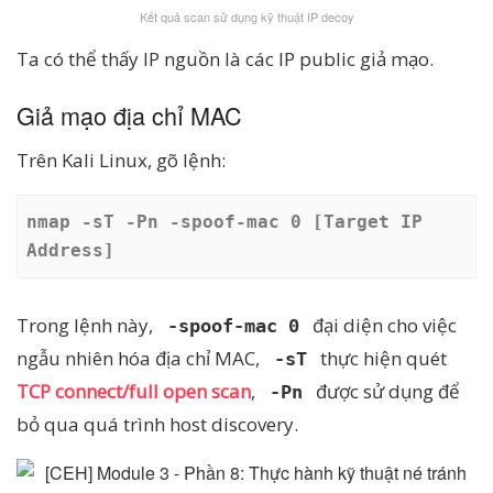
Kết quả scan sử dụng kỹ thuật IP decoy
Ta có thể thấy IP nguồn là các IP public giả mạo.
Giả mạo địa chỉ MAC
Trên Kali Linux, gõ lệnh:
nmap -sT -Pn -spoof-mac 0 [Target IP 
Address]
Trong lệnh này,
đại diện cho việc
-spoof-mac 0
ngẫu nhiên hóa địa chỉ MAC,
thực hiện quét
-sT
TCP connect/full open scan
,
được sử dụng để
-Pn
bỏ qua quá trình host discovery.