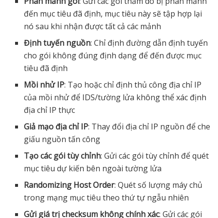
Phân mảnh gói
: Gửi các gói thăm dò bị phân mảnh
đến mục tiêu đã định, mục tiêu này sẽ tập hợp lại
nó sau khi nhận được tất cả các mảnh
Định tuyến nguồn
: Chỉ định đường dẫn định tuyến
cho gói không đúng định dạng để đến được mục
tiêu đã định
Mồi nhử IP
: Tạo hoặc chỉ định thủ công địa chỉ IP
của mồi nhử để IDS/tường lửa không thể xác định
địa chỉ IP thực
Giả mạo địa chỉ IP
: Thay đổi địa chỉ IP nguồn để che
giấu nguồn tấn công
Tạo các gói tùy chỉnh
: Gửi các gói tùy chỉnh để quét
mục tiêu dự kiến bên ngoài tường lửa
Randomizing Host Order
: Quét số lượng máy chủ
trong mạng mục tiêu theo thứ tự ngẫu nhiên
Gửi giá trị checksum không chính xác
: Gửi các gói