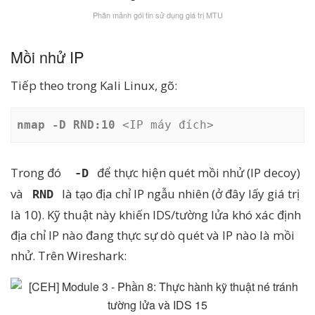
Phân mảnh gói tin sử dụng giá trị MTU
Mồi nhử IP
Tiếp theo trong Kali Linux, gõ:
nmap -D RND:10
 <IP máy đích>
Trong đó
để thực hiện quét mồi nhử (IP decoy)
-D
và
là tạo địa chỉ IP ngẫu nhiên (ở đây lấy giá trị
RND
là 10). Kỹ thuật này khiến IDS/tường lửa khó xác định
địa chỉ IP nào đang thực sự dò quét và IP nào là mồi
nhử. Trên Wireshark: