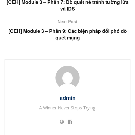
[CEH] Module 3 – Phần 7: Dò quét né tránh tường lửa
và IDS
Next Post
[CEH] Module 3 – Phần 9: Các biện pháp đối phó dò
quét mạng
admin
A Winner Never Stops Trying.