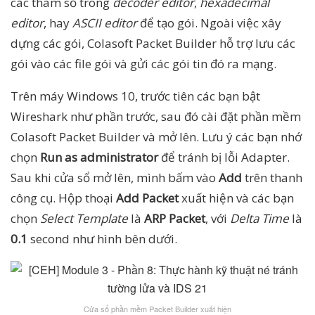
các tham số trong
decoder editor
,
hexadecimal
editor
, hay
ASCII editor
để tạo gói. Ngoài việc xây
dựng các gói, Colasoft Packet Builder hỗ trợ lưu các
gói vào các file gói và gửi các gói tin đó ra mạng.
Trên máy Windows 10, trước tiên các bạn bật
Wireshark như phần trước, sau đó cài đặt phần mềm
Colasoft Packet Builder và mở lên. Lưu ý các bạn nhớ
chọn
Run as administrator
để tránh bị lỗi Adapter.
Sau khi cửa sổ mở lên, mình bấm vào
Add
trên thanh
công cụ. Hộp thoại
Add Packet
xuất hiện và các bạn
chọn
Select Template
là
ARP Packet
, với
Delta Time
là
0.1
second như hình bên dưới.
Cửa sổ phần mềm Packet Builder xuất hiện