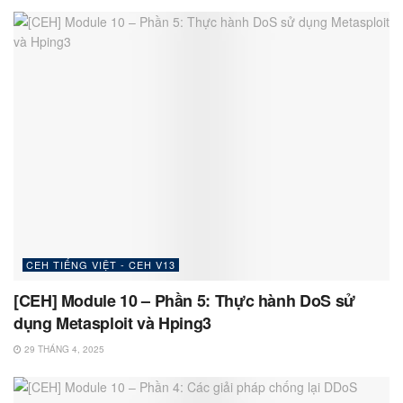
CEH TIẾNG VIỆT - CEH V13
[CEH] Module 10 – Phần 5: Thực hành DoS sử
dụng Metasploit và Hping3
29 THÁNG 4, 2025