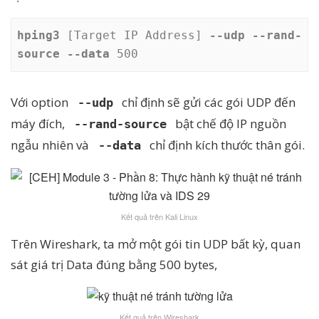
hping3 
[Target IP Address] 
--udp --rand-
source --data
 500
Với option
chỉ định sẽ gửi các gói UDP đến
--udp
máy đích,
bật chế độ IP nguồn
--rand-source
ngẫu nhiên và
chỉ định kích thước thân gói.
--data
Kết quả trên Kali Linux
Trên Wireshark, ta mở một gói tin UDP bất kỳ, quan
sát giá trị Data đúng bằng 500 bytes,
Kết quả trên Wireshark