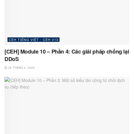
CEH TIẾNG VIỆT - CEH V13
[CEH] Module 10 – Phần 4: Các giải pháp chống lại
DDoS
29 THÁNG 4, 2025