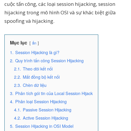
cuộc tấn công, các loại session hijacking, session
hijacking trong mô hình OSI và sự khác biệt giữa
spoofing và hijacking.
Mục lục
ẩn
1.
Session Hijacking là gì?
2.
Quy trình tấn công Session Hijacking
2.1.
Theo dõi kết nối
2.2.
Mất đồng bộ kết nối
2.3.
Chèn dữ liệu
3.
Phân tích gói tin của Local Session Hijack
4.
Phân loại Session Hijacking
4.1.
Passive Session Hijacking
4.2.
Active Session Hijacking
5.
Session Hijacking in OSI Model