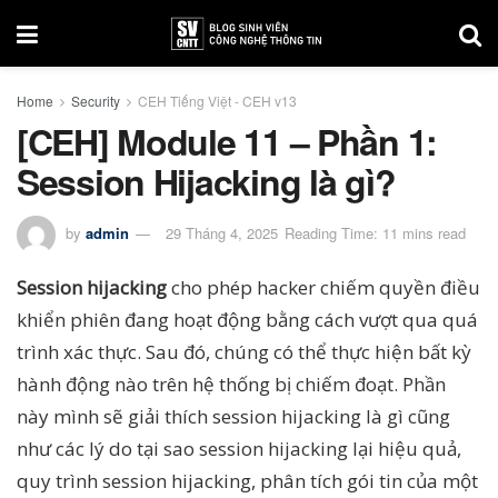
Home
Security
CEH Tiếng Việt - CEH v13
[CEH] Module 11 – Phần 1:
Session Hijacking là gì?
by
admin
29 Tháng 4, 2025
Reading Time: 11 mins read
Session hijacking
cho phép hacker chiếm quyền điều
khiển phiên đang hoạt động bằng cách vượt qua quá
trình xác thực. Sau đó, chúng có thể thực hiện bất kỳ
hành động nào trên hệ thống bị chiếm đoạt. Phần
này mình sẽ giải thích session hijacking là gì cũng
như các lý do tại sao session hijacking lại hiệu quả,
quy trình session hijacking, phân tích gói tin của một