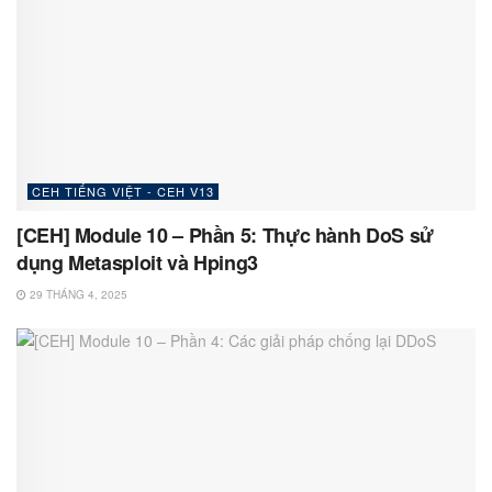
CEH TIẾNG VIỆT - CEH V13
[CEH] Module 10 – Phần 5: Thực hành DoS sử
dụng Metasploit và Hping3
29 THÁNG 4, 2025