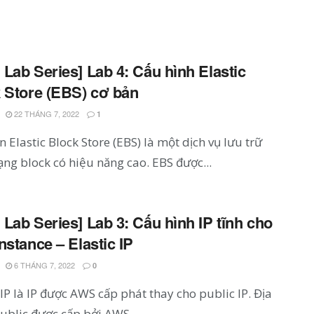
Lab Series] Lab 4: Cấu hình Elastic
 Store (EBS) cơ bản
22 THÁNG 7, 2022
1
Elastic Block Store (EBS) là một dịch vụ lưu trữ
ng block có hiệu năng cao. EBS được...
Lab Series] Lab 3: Cấu hình IP tĩnh cho
nstance – Elastic IP
6 THÁNG 7, 2022
0
 IP là IP được AWS cấp phát thay cho public IP. Địa
public được cấp bởi AWS...