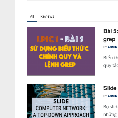
All
Reviews
Bài 5
grep
BY
ADMIN
Biểu t
quy tắc
Slide
BY
ADMIN
Bộ sli
những 