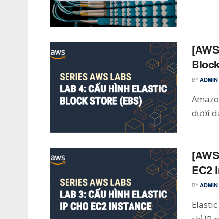
[AWS 
Block
BY
ADMIN
Amazon 
dưới dạ
[AWS 
EC2 i
BY
ADMIN
Elastic
chỉ IP 