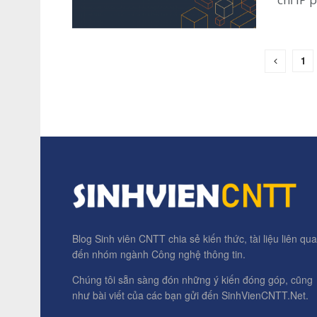
1
Blog Sinh viên CNTT chia sẻ kiến thức, tài liệu liên qu
đến nhóm ngành Công nghệ thông tin.
Chúng tôi sẵn sàng đón những ý kiến đóng góp, cũng
như bài viết của các bạn gửi đến SinhVienCNTT.Net.