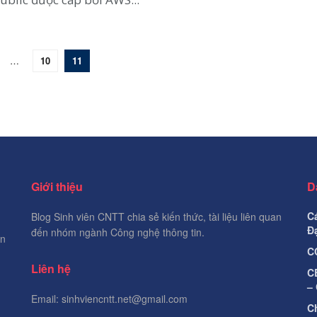
…
10
11
Giới thiệu
D
C
Blog Sinh viên CNTT chia sẻ kiến thức, tài liệu liên quan
Đ
đến nhóm ngành Công nghệ thông tin.
an
C
Liên hệ
C
–
Email: sinhviencntt.net@gmail.com
C