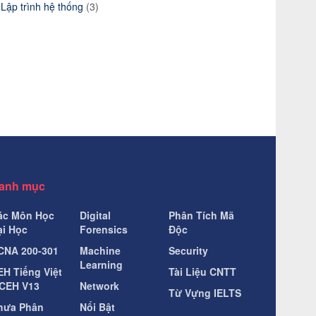
Lập trình hệ thống
(3)
anh mục
ác Môn Học
Digital
Phân Tích Mã
ại Học
Forensics
Độc
CNA 200-301
Machine
Security
Learning
EH Tiếng Việt
Tài Liệu CNTT
 CEH V13
Network
Từ Vựng IELTS
hưa Phân
Nổi Bật