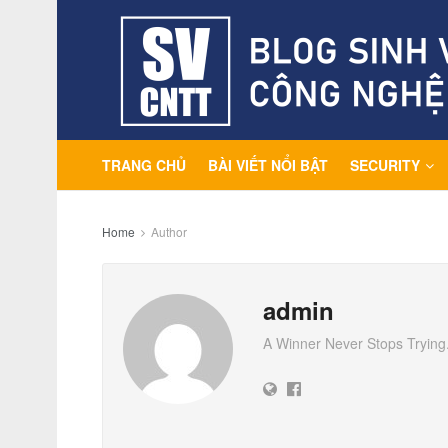
TRANG CHỦ
BÀI VIẾT NỔI BẬT
SECURITY
Home
Author
admin
A Winner Never Stops Trying