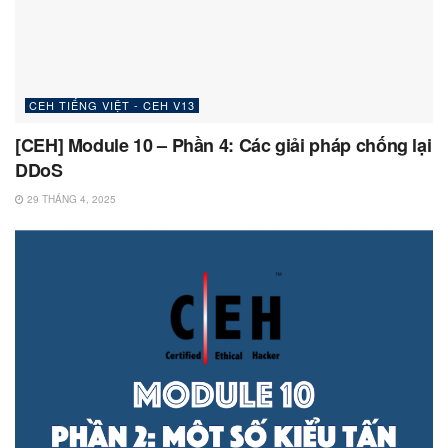
CEH TIẾNG VIỆT - CEH V13
[CEH] Module 10 – Phần 4: Các giải pháp chống lại
DDoS
29 THÁNG 4, 2025