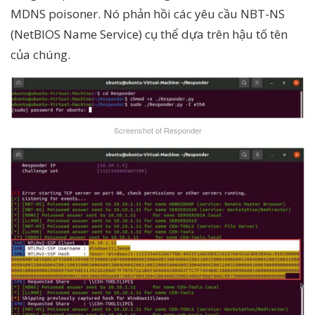
MDNS poisoner. Nó phản hồi các yêu cầu NBT-NS
(NetBIOS Name Service) cụ thể dựa trên hậu tố tên
của chúng.
Screenshot of Responder