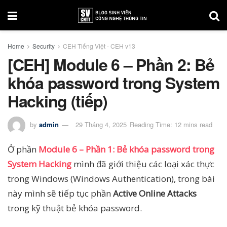
Home
Security
CEH Tiếng Việt - CEH v13
[CEH] Module 6 – Phần 2: Bẻ
khóa password trong System
Hacking (tiếp)
by
admin
29 Tháng 4, 2025
Reading Time: 12 mins read
Ở phần
Module 6 – Phần 1: Bẻ khóa password trong
System Hacking
mình đã giới thiệu các loại xác thực
trong Windows (Windows Authentication), trong bài
này mình sẽ tiếp tục phần
Active Online Attacks
trong kỹ thuật bẻ khóa password.