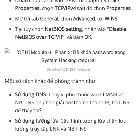
Nhấn chuột phải vào network adapter và click
Properties,
chọn
TCP/IPv4
sau đó chọn
Properties.
Mở tới tab
General
, chọn
Advanced
, tới
WINS
.
Tại tùy chọn
NetBIOS setting
, nhấn vào “
Disable
NetBIOS over TCP/IP
” và bấm
OK
.
Disabling NBT-NS in Windows
Một số cách khác để phòng tránh như:
Sử dụng DNS
: Thay vì phụ thuộc vào LLMNR và
NBT-NS để phân giải hostname thành IP, thì DNS
để thay thế.
Sử dụng tường lửa
: Cấu hình tường lửa chặn lưu
lượng truy cập LNR và NBT-NS.